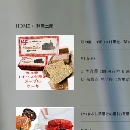
HOME
静岡土産
虹の郷 イギリス村限定 Map
¥1,600
１ 内容量 1個 保存方法
い 留意点 開封後はお早め
21×10×6.5cm 重さ（箱込）約300g 栄養成分
量：388Kcal たんぱく質：5
量：0.4g 推定値
ひつまぶし茶漬けの素【お茶漬け】