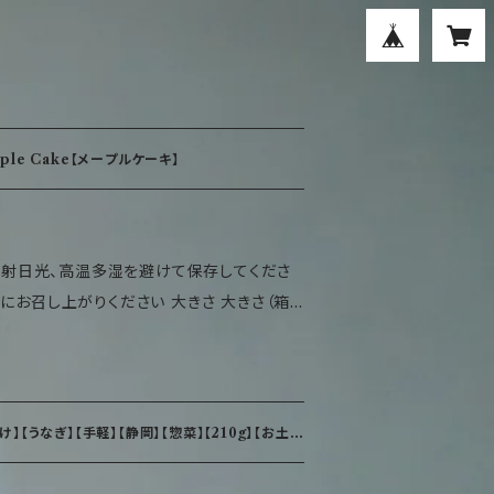
le Cake【メープルケーキ】
 直射日光、高温多湿を避けて保存してくださ
にお召し上がりください 大きさ 大きさ（箱）
表示（100gあたり） 熱
.3g 脂質：19.7g 炭水化物：46.1g 食塩相当
【うなぎ】【手軽】【静岡】【惣菜】【210g】【お土