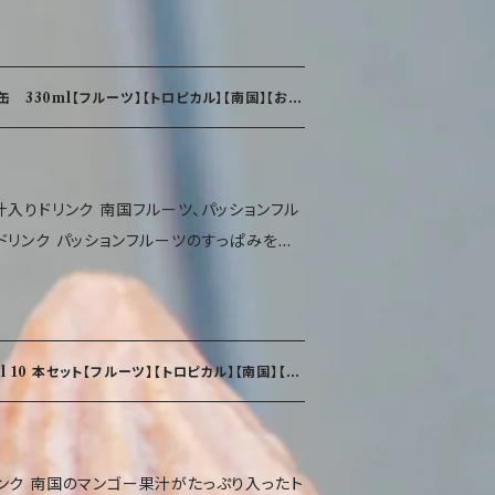
べき！？ 大人気商品で、リピーター様、まと
油脂（菜種油、オリーブオイル）佐藤、粒状大
 330ml【フルーツ】【トロピカル】【南国】【お土
ライドガーリック、フライドオニオン、食塩、あ
調味料、胡椒／香料、調味料（アミノ酸等）、酸
（一部に小麦、大豆、胡麻を含む） 内容量 170
フルーツ、パッションフル
け常温にて保存してください 開封後 開封後
ドリンク パッションフルーツのすっぱみを抑
下）で保存し早めにお召し上がりください 留
す ご自宅用にも、来客用にも、ピクニックや
小麦・そば・卵・乳成分・落花生を使用した設
きさ 直径7.8×高さ8cm 重さ（瓶含む）
）、香料、酸化防止剤（L-アスコルビン酸）、
クラロース）、着色料（食用黄色5号、食用黄
.6g 食塩相当量 5.8g （推定値）
 10 本セット【フルーツ】【トロピカル】【南国】【お
l 保存方法 直射日光・高温多湿を避け、常温
名 ベトナム 使用上の注意 開戦後はでき
さい 使用原料に伴うアレルギー体質の方は
り入ったト
場では乳・オレンジ・キウイフルーツ・くる