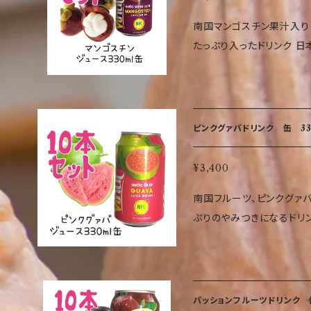
はできるだけお早めにお飲
南国マンゴスチン果汁入りドリンク 南国フルーツ、マ
ー体質の方はご遠慮くださ
たっぷり入ったドリンク 
ルーツ・くるみ・大豆・もも
甘みもたっぷりのやみつき
ンドを含む製品を生産しています。 栄養成分表示 （10
にも、ピクニックや南国を感じたい時など！
ネルギー 38Kcal たんぱく
得！ ご自宅にストックしておけばい
当量 0.06g 表示値は目
0％マンゴスチン果汁入り飲
ピンクグァバドリンク 缶 33
果汁、砂糖/酸味料、香料、
スパルテーム、スクラロース
国】【お土産】
¥3,400
330ml 保存方法 直射
南国フルーツ、ピンクグァバ果汁
原産国名 ベトナム 使用
ぷりのやみつきになるドリン
ください その他 使用原
ックや南国を感じたい時など！ まとめて買えば少しお買い得
本品製造工場では乳・オレン
にストックしておけばいつでも南国気分♪ 商
んご・バナナ・ごま・カシュ
グァバ果汁入り飲料（清涼飲
ます。 栄養成分表示 （100mlあたり） エネルギー 38Kcal たんぱく質
酸味料（クエン酸）、香料、
0.0g 脂質 0.0g 炭水化
パッションフルーツドリンク 缶