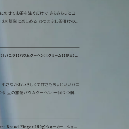
味を簡単に楽しめる ひつまぶし茶漬けの
にもぜひ！ 商品
し茶漬けの素） 原材料名 粒状大豆たん白
うなぎ、醤油、その他）、醤油、発酵調味料、ね
】【バニラ】【バウムクーヘン】【クリーム】【伊豆】
、アミノ酸液、昆布エキス、食塩、ごま／調味
カラメル、銅葉緑素）、香辛料、酸味料、増粘
ごま・ゼラチンを含む） 内容量 210g 栄養
バニ
126Kcal、タンパク質7.4g、脂質1.5g、炭
の旅情バウムクーヘン 一個づつ個包
3.6g/推定値 保存方法 直射日光を避け、常
たい時に食べたい分。 会社、学校でみんなに
意点 本製品はえび、かに、小麦、そば、卵、
設備で製造しております 開封後は冷蔵庫に
上がりください
ーチ、ブドウ糖果糖液糖／ソルビトール、乳
rt Bread Finger 250g】ウォーカー ショー