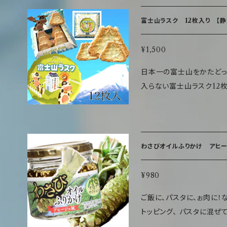
TOPに記載してあります。 商品情報 名称 焼菓子 原材料名 小麦
（国内製造）、砂糖、マーガ
富士山ラスク 12枚入り 【静岡
塩/乳化剤（大豆由来）、香
内容量 9枚（個包装） 賞
¥1,500
方法 直射日光、高温多湿
日本一の富士山をかたどったかわいら
はお早めにお召し上がりく
入らない富士山ラスク12枚入り お土産にも記念にもぜひ
生、えび、かにを含む製品を
は！？ サクサクのラスクにのめりこんでしまうかも！ 商品情報 名称 洋
り） エネルギー：87Kcal た
菓子 原材料名 小麦粉（国
食塩相当数：0
脱脂粉乳、食塩／モルト（一
12枚 保存方法 直射日光
わさびオイルふりかけ アヒージ
は賞味期限にかかわらずお
【ご飯のお供】【万能調味料】
¥980
ご飯に、パスタに、ぉ肉に！なんでも合う！！ 
トッピング、 パスタに混ぜ
肉との相性も抜群！ 何にでも合う、わさびオイルふりかけ 一家に一台！