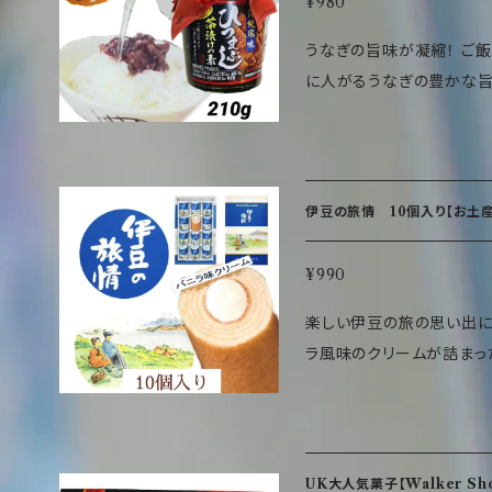
産】
¥980
うなぎの旨味が凝縮！ ご飯にのせてお茶を注ぐだけで さらさらっと口
に人がるうなぎの豊かな旨
素。 お手軽にご飯を済ませたい時、 軽くちょっと食べたい時に 一つ家に
置いておくだけで豊かな食卓に！！ お土産にもご自宅用
情報 品名 惣菜（ひつまぶ
（国内製造）、うなぎ蒲焼（
伊豆の旅情 10個入り【お土産
ぎ、砂糖、ぶどう糖果糖液糖
料（アミノ酸など）着色料（
【修善寺】【静岡】【個包装】
¥990
多糖類、（一部に小麦・大豆・
楽しい伊豆の旅の思い出に 小さなかわいらしくて甘さもちょどいい
成分（100g当たり）エネルギー
ラ風味のクリームが詰まった伊豆
水化物20.8g、食塩相当量
装になっているので、食べ
温にて保存してください 留
配るお土産にも最適。 伊豆の思い出を語りながらお茶菓子にするのも
乳製品、落花生を使用した
〇 商品情報 名称 焼菓子 原材料名 ショートニング（国内製造）、小麦
て保存し、お早めにお召し
粉、鶏卵、砂糖、コーンスタ
UK大人気菓子【Walker Sho