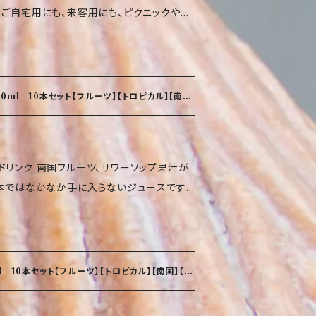
 ご自宅用にも、来客用にも、ピクニックや南
ナナ・ごま・カシューナッツ・アーモンドを含む
こくなく飲みやすいマンゴージュースです 商
入り飲料（清涼飲料水） 原材料名 マンゴー
質 0.0g 炭水化物 9.5g 食塩相当量 0.06g
酸）、香料、酸化防止剤（L-アスコルビン酸）、
クラロース）、着色料（食用黄色4号）、食用
0ml 10本セット【フルーツ】【トロピカル】【南
高温多湿を避け、常温
名 ベトナム 使用上の注意 開戦後はできる
い その他 使用原料に伴うアレルギー体質
ワーソップ果汁が
品製造工場では乳・オレンジ・キウイフルー
日本ではなかなか手に入らないジュースです。
んご・バナナ・ごま・カシューナッツ・アーモンド
になるドリンクです！ ご自宅用にも、来客用
エネルギ
商品情報 名称 30％サワ
0.0g 脂質 0.0g 炭水化物 9.5g 食塩相
料名 サワーソップ果汁、砂糖/酸味料（クエ
目安です
L-アスコルビン酸）、香味料（アスパルテー
 10本セット【フルーツ】【トロピカル】【南国】【お
 330ｍｌ 保存方法 直射日光・高温多湿を避
 原産国名 ベトナム 使用上の注意 開戦後