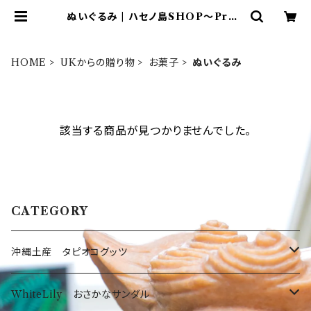
ぬいぐるみ | ハセノ島SHOP～Prod
uced by White Lily～
HOME
UKからの贈り物
お菓子
ぬいぐるみ
該当する商品が見つかりませんでした。
CATEGORY
沖縄土産 タピオコグッツ
沖縄限定Tシャツ
WhiteLily おさかなサンダル