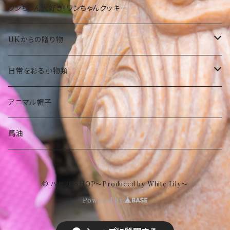
カバン
和菓子
洋菓子
期間限定
大仏グッツ
プリザーブドフラワー
ワンちゃん大好き！ワンちゃんクッキー
その他
その他食品
和菓子
沖縄限定 ゆきお
名画、絵画アート小物
UKからの贈り物
その他食品
傘
部活ゆきお
お菓子
日常を彩る小物類
トートバック
食品
お守りゆきお
ピーターラビット
マグネット
アニマル帽子
ストール
ぬいぐるみ
タオル
水族館もけけ
名画、絵画小物
フラワーベース（花瓶）
馬油
眼鏡ケース
傘
インテリア
© ハセノ島SHOP～Produced by White Lily～
ポーチ
トートバック
スキンケア
Powered by
エコクーラーバック
ストール
ハンドクリーム
ポーチ