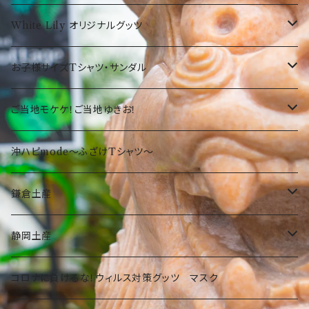
弊社オリジナルTシャツ
お菓子・食品
お魚サンダル
White Lily オリジナルグッツ
オリオンTシャツ
お菓子
沖縄の守り神！シーサー☆
Tシャツ
お子様サイズTシャツ・サンダル
沖縄限定Tシャツ
食品・飲料
沖縄
沖縄限定☆ゆきお
小物
サンダル
ご当地モケケ！ご当地ゆきお！
鎌倉
沖縄限定小物類
Tシャツ
東京
沖ハピmode～ふざけTシャツ～
ふざけTシャツ
タオル
オリオンビールグッツ
神奈川
鎌倉土産
その他
カバン
Tシャツ
静岡
お菓子・食品
静岡土産
その他
タオル
洋菓子
部活
Tシャツ
お菓子・食品
コロナに負けるな！ウィルス対策グッツ マスク
琉球ガラス