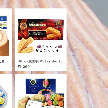
土産】
UK大人気菓子【Walker Short B
【クリー
read Finger 250g】ウォーカ
¥1,200
【個包
ー ショートブレット フィンガー