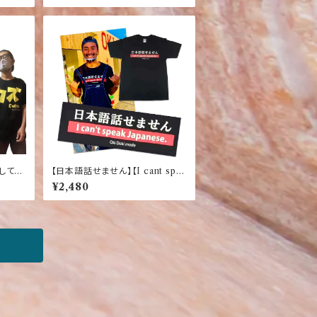
してな
【日本語話せません】【I cant spea
ふざ
k Japanese】ふさげTシャツ【おも
¥2,480
しろ】【お土産】【ネタ】【日本語】【大
人気】