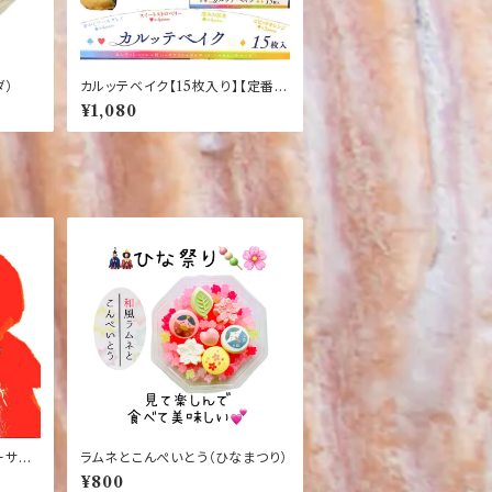
ダ）
カルッテベイク【15枚入り】【定番】
【クッキー】【ロングセラー】【アール
¥1,080
グレイ】【ストロベリー】【抹茶】【オ
レンジ】
ーサー
ラムネとこんぺいとう（ひなまつり）
マスコ
¥800
コレク