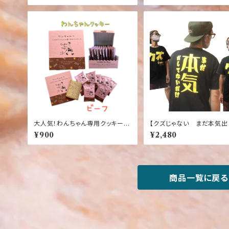
ワンポイント【お土産】【沖縄】【定
ション】
番】【大人気】
大人気！わんちゃん専用クッキー
【クズじゃない まだ本気出
【ビーフ味】【犬】【おやつ】ワンちゃ
いだけ】おもしろTシャツ 
¥900
¥2,480
んへ～人もワンちゃんも食べれる
け 黒Tシャツ
クッキー【10枚入り】【国産】【健康】
【ごはん】【ペット】【ドック】【フード】
商品一覧に戻る