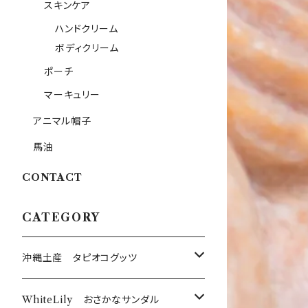
スキンケア
ハンドクリーム
ボディクリーム
ポーチ
マーキュリー
アニマル帽子
馬油
CONTACT
CATEGORY
沖縄土産 タピオコグッツ
沖縄限定Tシャツ
WhiteLily おさかなサンダル