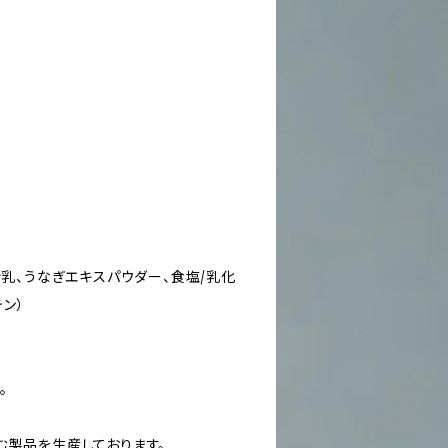
粉乳、うなぎエキスパウダー、食塩/乳化
テン）
。
む製品を生産しております。