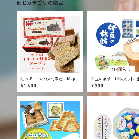
同じカテゴリの商品
虹の郷 イギリス村限定 Maple
伊豆の旅情 10個入り【お
Cake【メープルケーキ】
【バニラ】【バウムクーヘン】
¥1,600
¥990
ム】【伊豆】【修善寺】【静岡】
装】