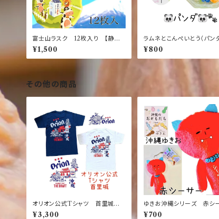
富士山ラスク 12枚入り 【静岡】
ラムネとこんぺいとう（パン
【伊豆】【富士】【お土産】【ラスク】
¥1,500
¥800
【限定】
その他の商品
オリオン公式Tシャツ 首里城
ゆきお沖縄シリーズ 赤シ
デザイン 白 紺 竜 龍 ネイ
【お土産】【限定】【ご当地】【
¥3,300
¥700
ビー ホワイト バックブリント
ット】【ゆるかわ】【大好評】【