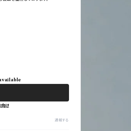
available
方向け
通報する