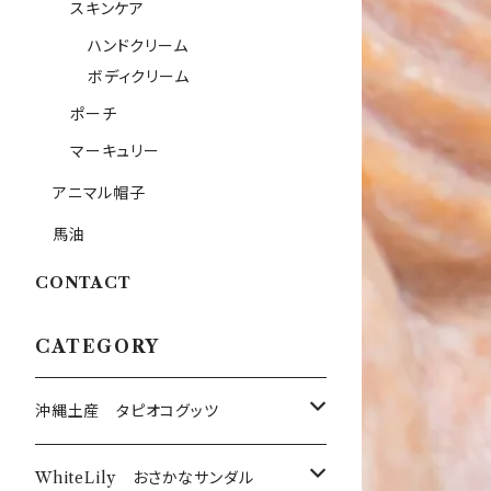
スキンケア
ハンドクリーム
ボディクリーム
ポーチ
マーキュリー
アニマル帽子
馬油
CONTACT
CATEGORY
沖縄土産 タピオコグッツ
沖縄限定Tシャツ
WhiteLily おさかなサンダル