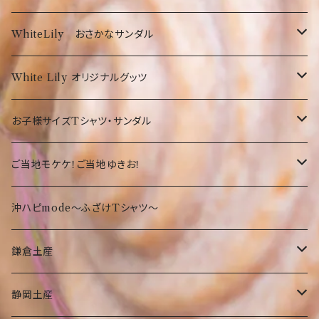
サイズ（約 高14×幅5×奥2cm） 重量 9.07 g 素
材 ポリエステル、ポリスチレン、アクリル、ゴム
沖縄限定Tシャツ
WhiteLily おさかなサンダル
弊社オリジナルTシャツ
お菓子・食品
お魚サンダル
White Lily オリジナルグッツ
オリオンTシャツ
お菓子
沖縄の守り神！シーサー☆
Tシャツ
お子様サイズTシャツ・サンダル
沖縄限定Tシャツ
食品・飲料
沖縄
沖縄限定☆ゆきお
小物
サンダル
ご当地モケケ！ご当地ゆきお！
鎌倉
沖縄限定小物類
Tシャツ
東京
沖ハピmode～ふざけTシャツ～
ふざけTシャツ
タオル
オリオンビールグッツ
神奈川
鎌倉土産
その他
カバン
Tシャツ
静岡
お菓子・食品
静岡土産