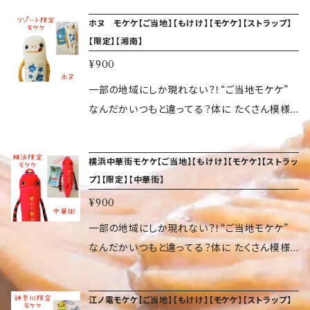
具合が増し増しです。 頭にはゴムが付いている
ホヌ モケケ【ご当地】【もけけ】【モケケ】【ストラップ】
ので、いろいろなところに付けられます。 気づく
【限定】【湘南】
と、日本中でぞくぞく増殖しているかもしれませ
¥900
ん…。 サイズ（約 高14×幅5×奥2cm） 重量 9.07
g 素材 ポリエステル、ポリスチレン、アクリル、
一部の地域にしか現れない？！“ご当地モケケ”
ゴム
なんだかいつもと違ってる？体に たくさん模様
が入って、へんてこ具合が増し増しです。 頭には
ゴムが付いているので、いろいろなところに付け
横浜中華街モケケ【ご当地】【もけけ】【モケケ】【ストラッ
られます。 気づくと、日本中でぞくぞく増殖して
プ】【限定】【中華街】
いるかもしれません…。 サイズ（約 高14×幅5×奥
¥900
2cm）
一部の地域にしか現れない？！“ご当地モケケ”
なんだかいつもと違ってる？体に たくさん模様
が入って、へんてこ具合が増し増しです。 頭には
ゴムが付いているので、いろいろなところに付け
江ノ電モケケ【ご当地】【もけけ】【モケケ】【ストラップ】
られます。 気づくと、日本中でぞくぞく増殖して