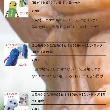
【限定】【鎌倉】【江ノ電】江ノ電モケケ
いるかもしれません…。 サイズ（約 高14×幅5×奥
¥980
2cm） 重量 9.07 g 素材 ポリエステル、ポリス
チレン、アクリル、ゴム
ご当地モケケが現れた？！ 江ノ電コラボ！ 一
部の地域にしか現れない？！“ご当地モケケ” な
んだかいつもと違ってる？体に たくさん模様が
入って、へんてこ具合が増し増しです。 頭にはゴ
江の島モケケ【ご当地】【もけけ】【モケケ】【ストラップ】
ムが付いているので、いろいろなところに付けら
【限定】【江の島】
れます。 気づくと、日本中でぞくぞく増殖してい
¥900
るかもしれません…。 サイズ（約 高14×幅5×奥2
cm） 重量 9.07 g 素材 ポリエステル、ポリスチ
一部の地域にしか現れない？！“ご当地モケケ”
レン、アクリル、ゴム
なんだかいつもと違ってる？体に たくさん模様
が入って、へんてこ具合が増し増しです。 頭には
ゴムが付いているので、いろいろなところに付け
大仏モケケ【ご当地】【もけけ】【モケケ】【ストラップ】【限
られます。 気づくと、日本中でぞくぞく増殖して
定】【鎌倉】
いるかもしれません…。 サイズ（約 高14×幅5×奥
¥900