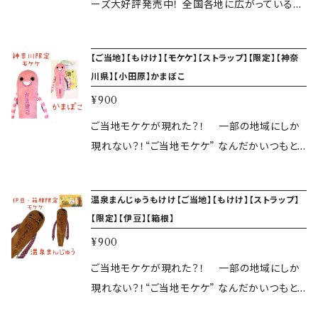
います。 また、弊社実店舗と併売の関係、発送ま
ーズ大好評発売中！ 全国各地に広がっている、
でにお時間を頂く事もございますので、予めご了
なんともかわいらしいゆるかわのマスコット、ゆ
承いただきますようお願い申し上げます。 ご不明
きおがご当地バージョンになって現れました☆
【ご当地】【もけけ】【モケケ】【ストラップ】【限定】【神奈
点はお気軽にお問い合わせ下さい。
ぜひぜひ全種類集めてみてください！ ゆきおの
川県】【小田原】かまぼこ
仲間が全国的に出没中！！ ゆきおシリーズマスコ
¥900
ット 本体サイズ W45×H100（ｍｍ） 注意:大
人気商品につき、急遽品切れになる場合がござ
ご当地モケケが現れた？！ 一部の地域にしか
います。 また、弊社実店舗と併売の関係、発送ま
現れない？！“ご当地モケケ” なんだかいつもと
でにお時間を頂く事もございますので、予めご了
違ってる？体に たくさん模様が入って、へんてこ
承いただきますようお願い申し上げます。 ご不明
具合が増し増しです。 頭にはゴムが付いている
温泉まんじゅうもけけ【ご当地】【もけけ】【ストラップ】
点はお気軽にお問い合わせ下さい。
ので、いろいろなところに付けられます。 気づく
【限定】【伊豆】【箱根】
と、日本中でぞくぞく増殖しているかもしれませ
¥900
ん…。 サイズ（約 高14×幅5×奥2cm） 重量 9.07
g 素材 ポリエステル、ポリスチレン、アクリル、
ご当地モケケが現れた？！ 一部の地域にしか
ゴム
現れない？！“ご当地モケケ” なんだかいつもと
違ってる？体に たくさん模様が入って、へんてこ