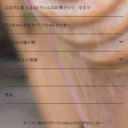
その他
タオル
洋菓子
部活
Tシャツ
お菓子・食品
コロナに負けるな！ウィルス対策グッツ マスク
琉球ガラス
カバン
和菓子
洋菓子
期間限定
大仏グッツ
プリザーブドフラワー
ワンちゃん大好き！ワンちゃんクッキー
その他
その他食品
和菓子
沖縄限定 ゆきお
名画、絵画アート小物
UKからの贈り物
その他食品
傘
部活ゆきお
お菓子
日常を彩る小物類
トートバック
食品
お守りゆきお
ピーターラビット
マグネット
アニマル帽子
ストール
ぬいぐるみ
タオル
水族館もけけ
名画、絵画小物
フラワーベース（花瓶）
馬油
眼鏡ケース
傘
インテリア
© ハセノ島SHOP～Produced by White Lily～
ポーチ
トートバック