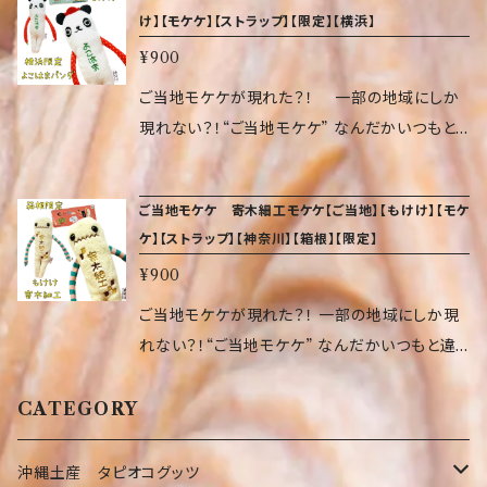
いろいろなところに付けられます。 気づくと、日
け】【モケケ】【ストラップ】【限定】【横浜】
本中でぞくぞく増殖しているかもしれません…。
¥900
サイズ（約 高14×幅5×奥2cm） 重量 9.07 g 素
材 ポリエステル、ポリスチレン、アクリル、ゴム
ご当地モケケが現れた？！ 一部の地域にしか
現れない？！“ご当地モケケ” なんだかいつもと
違ってる？体に たくさん模様が入って、へんてこ
具合が増し増しです。 頭にはゴムが付いている
ご当地モケケ 寄木細工モケケ【ご当地】【もけけ】【モケ
ので、いろいろなところに付けられます。 気づく
ケ】【ストラップ】【神奈川】【箱根】【限定】
と、日本中でぞくぞく増殖しているかもしれませ
¥900
ん…。 サイズ（約 高14×幅5×奥2cm） 重量 9.07
g 素材 ポリエステル、ポリスチレン、アクリル、
ご当地モケケが現れた？！ 一部の地域にしか現
ゴム
れない？！“ご当地モケケ” なんだかいつもと違っ
てる？体に たくさん模様が入って、へんてこ具合
が増し増しです。 頭にはゴムが付いているので、
CATEGORY
いろいろなところに付けられます。 気づくと、日
本中でぞくぞく増殖しているかもしれません…。
沖縄土産 タピオコグッツ