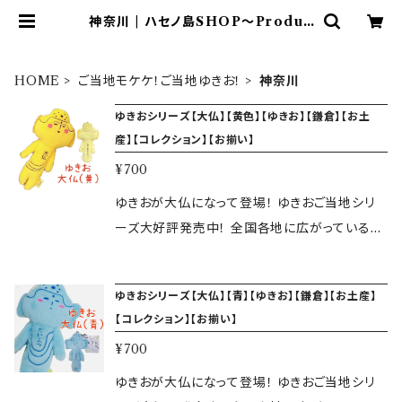
神奈川 | ハセノ島SHOP～Produc
ed by White Lily～
HOME
ご当地モケケ！ご当地ゆきお！
神奈川
ゆきおシリーズ【大仏】【黄色】【ゆきお】【鎌倉】【お土
産】【コレクション】【お揃い】
¥700
ゆきおが大仏になって登場！ ゆきおご当地シリ
ーズ大好評発売中！ 全国各地に広がっている、
なんともかわいらしいゆるかわのマスコット、ゆ
きおがご当地バージョンになって現れました☆
ゆきおシリーズ【大仏】【青】【ゆきお】【鎌倉】【お土産】
ぜひぜひ全種類集めてみてください！ ゆきおの
【コレクション】【お揃い】
仲間が全国的に出没中！！ ゆきおシリーズマスコ
¥700
ット 本体サイズ W45×H100（ｍｍ） 注意:大
人気商品につき、急遽品切れになる場合がござ
ゆきおが大仏になって登場！ ゆきおご当地シリ