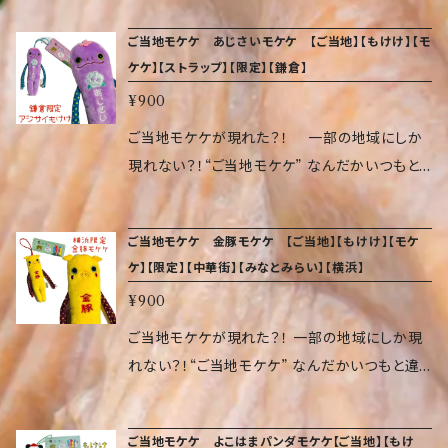
具合が増し増しです。 頭にはゴムが付いている
ご当地モケケ あじさいモケケ 【ご当地】【もけけ】【モ
ので、いろいろなところに付けられます。 気づく
ケケ】【ストラップ】【限定】【鎌倉】
と、日本中でぞくぞく増殖しているかもしれませ
¥900
ん…。 サイズ（約 高14×幅5×奥2cm） 重量 9.07
g 素材 ポリエステル、ポリスチレン、アクリル、
ご当地モケケが現れた？！ 一部の地域にしか
ゴム
現れない？！“ご当地モケケ” なんだかいつもと
違ってる？体に たくさん模様が入って、へんてこ
具合が増し増しです。 頭にはゴムが付いている
ご当地モケケ 金豚モケケ 【ご当地】【もけけ】【モケ
ので、いろいろなところに付けられます。 気づく
ケ】【限定】【中華街】【みなとみらい】【横浜】
と、日本中でぞくぞく増殖しているかもしれませ
¥900
ん…。 サイズ（約 高14×幅5×奥2cm） 重量 9.07
g 素材 ポリエステル、ポリスチレン、アクリル、
ご当地モケケが現れた？！ 一部の地域にしか現
ゴム
れない？！“ご当地モケケ” なんだかいつもと違っ
てる？体に たくさん模様が入って、へんてこ具合
が増し増しです。 頭にはゴムが付いているので、
ご当地モケケ よこはまパンダモケケ【ご当地】【もけ