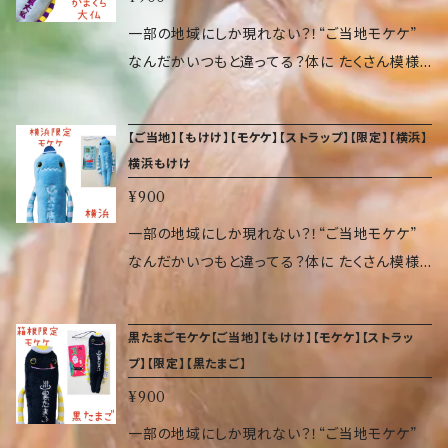
2cm） 重量 9.07 g 素材 ポリエステル、ポリス
チレン、アクリル、ゴム
一部の地域にしか現れない？！“ご当地モケケ”
なんだかいつもと違ってる？体に たくさん模様
が入って、へんてこ具合が増し増しです。 頭には
ゴムが付いているので、いろいろなところに付け
【ご当地】【もけけ】【モケケ】【ストラップ】【限定】【横浜】
られます。 気づくと、日本中でぞくぞく増殖して
横浜もけけ
いるかもしれません…。 サイズ（約 高14×幅5×奥
¥900
2cm） 重量 9.07 g 素材 ポリエステル、ポリス
チレン、アクリル、ゴム
一部の地域にしか現れない？！“ご当地モケケ”
なんだかいつもと違ってる？体に たくさん模様
が入って、へんてこ具合が増し増しです。 頭には
ゴムが付いているので、いろいろなところに付け
黒たまごモケケ【ご当地】【もけけ】【モケケ】【ストラッ
られます。 気づくと、日本中でぞくぞく増殖して
プ】【限定】【黒たまご】
いるかもしれません…。 サイズ（約 高14×幅5×奥
¥900
2cm） 重量 9.07 g 素材 ポリエステル、ポリス
チレン、アクリル、ゴム
一部の地域にしか現れない？！“ご当地モケケ”