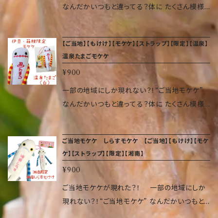
なんだかいつもと違ってる？体に たくさん模様
が入って、へんてこ具合が増し増しです。 頭には
ゴムが付いているので、いろいろなところに付け
【ご当地】【もけけ】【モケケ】【ストラップ】【限定】【温泉】
られます。 気づくと、日本中でぞくぞく増殖して
温泉たまごモケケ
いるかもしれません…。 サイズ（約 高14×幅5×奥
¥900
2cm） 重量 9.07 g 素材 ポリエステル、ポリス
チレン、アクリル、ゴム
一部の地域にしか現れない？！“ご当地モケケ”
なんだかいつもと違ってる？体に たくさん模様
が入って、へんてこ具合が増し増しです。 頭には
ゴムが付いているので、いろいろなところに付け
ご当地モケケ しらすモケケ 【ご当地】【もけけ】【モケ
られます。 気づくと、日本中でぞくぞく増殖して
ケ】【ストラップ】【限定】【湘南】
いるかもしれません…。 サイズ（約 高14×幅5×奥
¥900
2cm） 重量 9.07 g 素材 ポリエステル、ポリス
チレン、アクリル、ゴム
ご当地モケケが現れた？！ 一部の地域にしか
現れない？！“ご当地モケケ” なんだかいつもと
違ってる？体に たくさん模様が入って、へんてこ