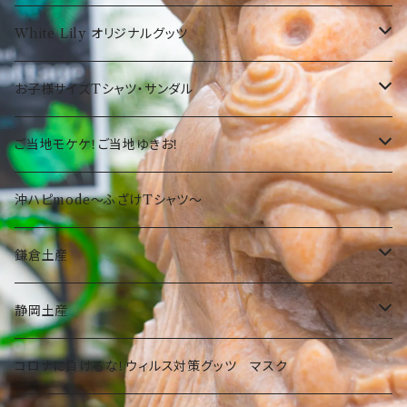
弊社オリジナルTシャツ
お菓子・食品
お魚サンダル
White Lily オリジナルグッツ
オリオンTシャツ
お菓子
沖縄の守り神！シーサー☆
Tシャツ
お子様サイズTシャツ・サンダル
沖縄限定Tシャツ
食品・飲料
沖縄
沖縄限定☆ゆきお
小物
サンダル
ご当地モケケ！ご当地ゆきお！
鎌倉
沖縄限定小物類
Tシャツ
東京
沖ハピmode～ふざけTシャツ～
ふざけTシャツ
タオル
オリオンビールグッツ
神奈川
鎌倉土産
その他
カバン
Tシャツ
静岡
お菓子・食品
静岡土産
その他
タオル
洋菓子
部活
Tシャツ
お菓子・食品
コロナに負けるな！ウィルス対策グッツ マスク
琉球ガラス