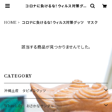
コロナに負けるな！ウィルス対策グッ
ツ マスク | ハセノ島SHOP～Prod
uced by White Lily～
HOME
コロナに負けるな！ウィルス対策グッツ マスク
該当する商品が見つかりませんでした。
CATEGORY
沖縄土産 タピオコグッツ
沖縄限定Tシャツ
WhiteLily おさかなサンダル