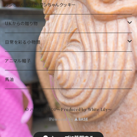
カバン
和菓子
洋菓子
期間限定
大仏グッツ
プリザーブドフラワー
ワンちゃん大好き！ワンちゃんクッキー
その他
その他食品
和菓子
沖縄限定 ゆきお
名画、絵画アート小物
UKからの贈り物
その他食品
傘
部活ゆきお
お菓子
日常を彩る小物類
トートバック
食品
お守りゆきお
ピーターラビット
マグネット
アニマル帽子
ストール
ぬいぐるみ
タオル
水族館もけけ
名画、絵画小物
フラワーベース（花瓶）
馬油
眼鏡ケース
傘
インテリア
© ハセノ島SHOP～Produced by White Lily～
ポーチ
トートバック
スキンケア
Powered by
エコクーラーバック
ストール
ハンドクリーム
ポーチ