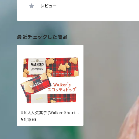
レビュー
最近チェックした商品
UK大人気菓子【Walker Short B
read Scottie Dogs 110g】ウォ
¥1,200
ーカー ショートブレット スコッ
ティドッグ