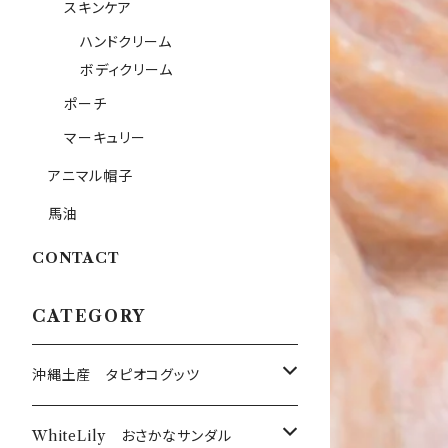
スキンケア
ハンドクリーム
ボディクリーム
ポーチ
マーキュリー
アニマル帽子
馬油
CONTACT
CATEGORY
沖縄土産 タピオコグッツ
沖縄限定Tシャツ
WhiteLily おさかなサンダル