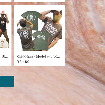
ャツ 黒
Oki☆Happy Mode【まもなく限
界】【生きているだけで精一杯】お
¥2,480
もしろ ふざけTシャツ ダークグ
レー