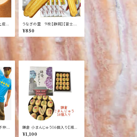
土産】
うなぎの里 9枚【静岡】【富士山】
【クリー
【伊豆】【土産】【銘菓】
¥850
【個包
チ不仲】
鎌倉 小まんじゅう16個入り【湘南】
けTシ
【江の島】【海】【お土産】
¥1,100