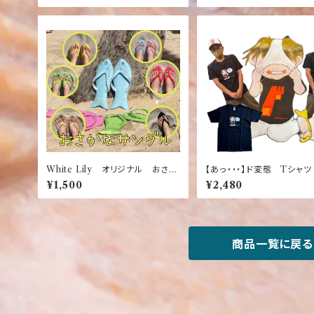
White Lily オリジナル おさか
【あっ・・・】ド変態 Tシ
なサンダル 【大人気】【履き心地抜
Oki☆Happy Mode
¥1,500
¥2,480
群】【沖縄】【湘南】【鎌倉】【修善寺】
【伊豆】
商品一覧に戻る