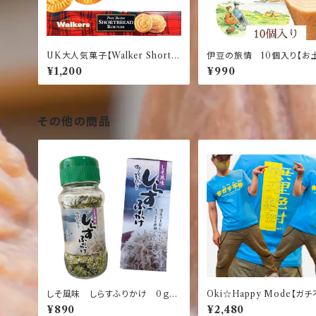
UK大人気菓子【Walker Short B
伊豆の旅情 10個入り【お
read Rounds 150g】ウォーカ
【バニラ】【バウムクーヘン】
¥1,200
¥990
ー ショートブレット ラウンド
ム】【伊豆】【修善寺】【静岡】
装】
その他の商品
しそ風味 しらすふりかけ 0ｇ
Oki☆Happy Mode【ガ
【静岡】【鎌倉】【伊豆】【土産】【名
【無理絶対】おもしろ ふざ
¥890
¥2,480
産】【しらす】
ャツ