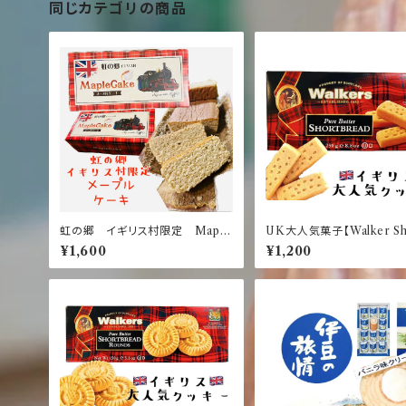
同じカテゴリの商品
虹の郷 イギリス村限定 Maple
UK大人気菓子【Walker Sh
Cake【メープルケーキ】
read Finger 250g】ウォ
¥1,600
¥1,200
ー ショートブレット フィ