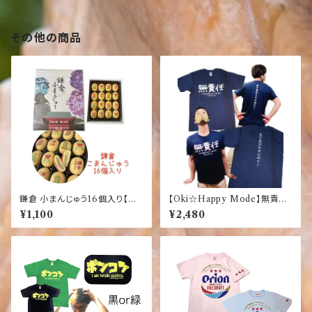
その他の商品
鎌倉 小まんじゅう16個入り【湘
【Oki☆Happy Mode】無責
南】【江の島】【海】【お土産】
任 オリジナルTシャツ すべて
¥1,100
¥2,480
気分ですが何か？