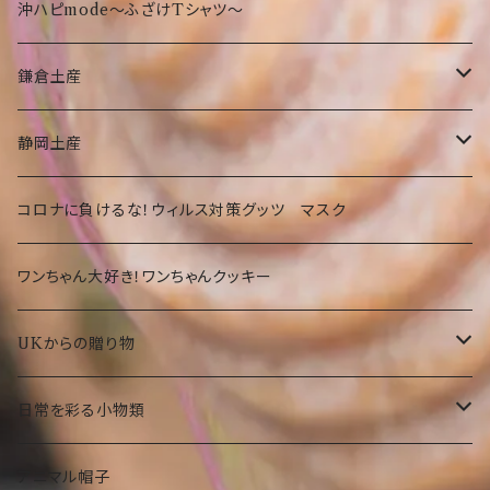
鎌倉
沖縄限定小物類
Tシャツ
東京
沖ハピmode～ふざけTシャツ～
ふざけTシャツ
タオル
オリオンビールグッツ
神奈川
鎌倉土産
その他
カバン
Tシャツ
静岡
お菓子・食品
静岡土産
その他
タオル
洋菓子
部活
Tシャツ
お菓子・食品
コロナに負けるな！ウィルス対策グッツ マスク
琉球ガラス
カバン
和菓子
洋菓子
期間限定
大仏グッツ
プリザーブドフラワー
ワンちゃん大好き！ワンちゃんクッキー
その他
その他食品
和菓子
沖縄限定 ゆきお
名画、絵画アート小物
UKからの贈り物
その他食品
傘
部活ゆきお
お菓子
日常を彩る小物類
トートバック
食品
お守りゆきお
ピーターラビット
マグネット
アニマル帽子