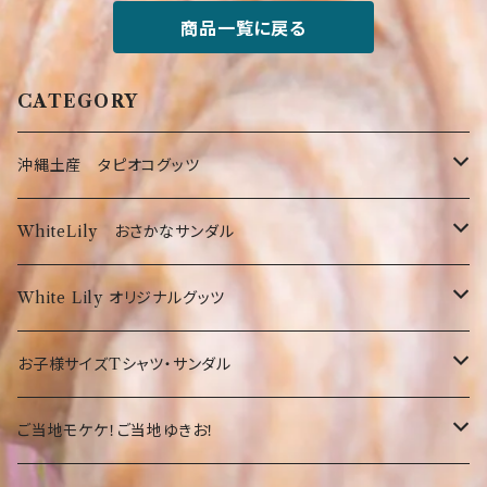
商品一覧に戻る
CATEGORY
沖縄土産 タピオコグッツ
沖縄限定Tシャツ
WhiteLily おさかなサンダル
弊社オリジナルTシャツ
お菓子・食品
お魚サンダル
White Lily オリジナルグッツ
オリオンTシャツ
お菓子
沖縄の守り神！シーサー☆
Tシャツ
お子様サイズTシャツ・サンダル
沖縄限定Tシャツ
食品・飲料
沖縄
沖縄限定☆ゆきお
小物
サンダル
ご当地モケケ！ご当地ゆきお！