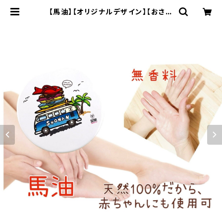
【馬油】【オリジナルデザイン】【おさか
なワーゲンバス】【無香料】ナチュラル
オイル マルチバーム20g（化粧用オ
イル） | ハセノ島SHOP～Produce
d by White Lily～