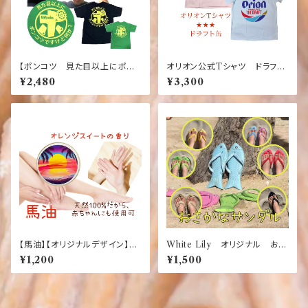
【ポンコツ 見た目以上にポン
オリオン公式Tシャツ ドラフト
コツですがなにか】【緑】【黒】お
左腕三ツ星 ピンク 【お土産】
¥2,480
¥3,300
もしろ ふざけＴシャツ Usele
【沖縄】【定番】【大人気】【Orio
ss
n】【桃色】
【馬油】【オリジナルデザイン】
White Lily オリジナル おさ
【サンセット】【オレンジスイート
かなサンダル 【大人気】【履き心
¥1,200
¥1,500
の香り】ナチュラルオイル マル
地抜群】【沖縄】【湘南】【鎌倉】
チバーム20g（化粧用オイル）
【修善寺】【伊豆】