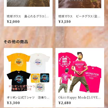
琉球ガラス 島心たるグラス（全
琉球ガラス ビーチグラス（全3
3色）【沖縄】【ガラス】【グラス】
色） 【沖縄】【ガラス】【グラス】
¥2,000
¥3,150
【お土産】【インテリア】【お酒】
【お土産】【インテリア】【お酒】
【ギフト】【オレンジ】【グリーン】
【ギフト】【青】【黄色】【オレンジ】
【ブルー】
その他の商品
オリオン公式Tシャツ 泡乗りジ
Oki☆Happy Mode【LOVEモ
ンベイ 【お土産】【沖縄】【定
ンスター】【好きぴっ募集中】おも
¥3,300
¥2,480
番】【大人気】【黄色】【黒】【白】
しろ ふざけTシャツ