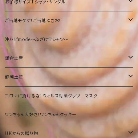
お菓子
沖縄の守り神！シーサー☆
Tシャツ
お子様サイズTシャツ・サンダル
沖縄限定Tシャツ
食品・飲料
沖縄
沖縄限定☆ゆきお
小物
サンダル
ご当地モケケ！ご当地ゆきお！
鎌倉
沖縄限定小物類
Tシャツ
東京
沖ハピmode～ふざけTシャツ～
ふざけTシャツ
タオル
オリオンビールグッツ
神奈川
鎌倉土産
その他
カバン
Tシャツ
静岡
お菓子・食品
静岡土産
その他
タオル
洋菓子
部活
Tシャツ
お菓子・食品
コロナに負けるな！ウィルス対策グッツ マスク
琉球ガラス
カバン
和菓子
洋菓子
期間限定
大仏グッツ
プリザーブドフラワー
ワンちゃん大好き！ワンちゃんクッキー
その他
その他食品
和菓子
沖縄限定 ゆきお
名画、絵画アート小物
UKからの贈り物