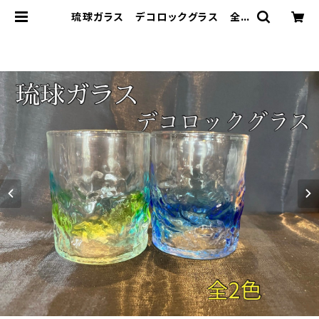
琉球ガラス デコロックグラス 全2
色【沖縄】【ガラス】【グラス】【お土産】
【インテリア】【お酒】【ギフト】【ブル
ー】【グリーン】 | ハセノ島SHOP～P
roduced by White Lily～