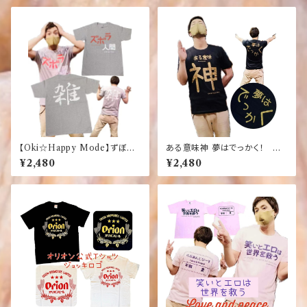
【Tシャツ】【じんべい】【ジンベエ
ザメ】【ジンベイザメ】
【Oki☆Happy Mode】ずぼら
ある意味神 夢はでっかく！
人間 雑
黒 Oki☆Happy Mode お
¥2,480
¥2,480
もしろ ふざけTシャツ