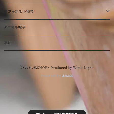
その他食品
傘
部活ゆきお
お菓子
日常を彩る小物類
トートバック
食品
お守りゆきお
ピーターラビット
マグネット
アニマル帽子
ストール
ぬいぐるみ
タオル
水族館もけけ
名画、絵画小物
フラワーベース（花瓶）
馬油
眼鏡ケース
傘
インテリア
© ハセノ島SHOP～Produced by White Lily～
ポーチ
トートバック
スキンケア
Powered by
エコクーラーバック
ストール
ハンドクリーム
ポーチ
眼鏡ケース
ボディクリーム
マーキュリー