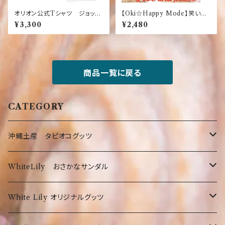
オリオン公式Tシャツ ジョッキ
【Oki☆Happy Mode】笑いと
ロゴ 白×赤 黒×金【お土産】
エロは世界を救う らぶあんど
¥3,300
¥2,480
【沖縄】【定番】【大人気】【Orio
ぴーす Tシャツ 面白 ふざ
n】【ホワイト】【レッド】【ブラッ
け
ク】【レッド】
商品一覧に戻る
CATEGORY
沖縄土産 タピオコグッツ
沖縄限定Tシャツ
WhiteLily おさかなサンダル
弊社オリジナルTシャツ
お菓子・食品
お魚サンダル
White Lily オリジナルグッツ
オリオンTシャツ