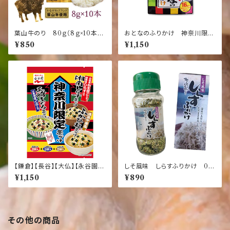
葉山牛のり 80ｇ（8ｇ×10本
おとなのふりかけ 神奈川限定
【湘南】【しらす】【名産】【鎌倉】
【神奈川】【鎌倉】【長谷】【湘南】
¥850
¥1,150
【土産】【葉山】【葉山牛】）
【永谷園】
【鎌倉】【長谷】【大仏】【永谷園】
しそ風味 しらすふりかけ 0ｇ
【湘南】 湘南しらす茶づけと三崎
【静岡】【鎌倉】【伊豆】【土産】【名
¥1,150
¥890
まぐろ茶づけとふかひれ茶づけ
産】【しらす】
その他の商品