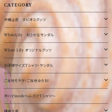
CATEGORY
沖縄土産 タピオコグッツ
沖縄限定Tシャツ
WhiteLily おさかなサンダル
弊社オリジナルTシャツ
お菓子・食品
お魚サンダル
White Lily オリジナルグッツ
オリオンTシャツ
お菓子
沖縄の守り神！シーサー☆
Tシャツ
お子様サイズTシャツ・サンダル
沖縄限定Tシャツ
食品・飲料
沖縄
沖縄限定☆ゆきお
小物
サンダル
ご当地モケケ！ご当地ゆきお！
鎌倉
沖縄限定小物類
Tシャツ
東京
沖ハピmode～ふざけTシャツ～
ふざけTシャツ
タオル
オリオンビールグッツ
神奈川
鎌倉土産