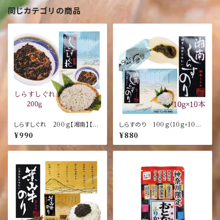
同じカテゴリの商品
しらすしぐれ 200ｇ【湘南】【し
しらすのり 100ｇ（10ｇ×10本）
らす】【名産】【鎌倉】【土産】
【湘南】【しらす】【名産】【鎌倉】
¥990
¥880
【土産】