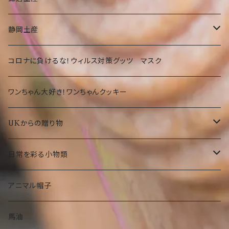
その他
カバン
Tシャツ
静岡
お菓子・食品
静岡土産
その他
タオル
洋菓子
部活
Tシャツ
お菓子・食品
コロナに負けるな！ウィルス対策グッツ マスク
琉球ガラス
カバン
和菓子
洋菓子
期間限定
大仏グッツ
プリザーブドフラワー
ワンちゃん大好き！ワンちゃんクッキー
その他
その他食品
和菓子
沖縄限定 ゆきお
名画、絵画アート小物
UKからの贈り物
その他食品
傘
部活ゆきお
お菓子
日常を彩る小物類
トートバック
食品
お守りゆきお
ピーターラビット
マグネット
アニマル帽子
ストール
ぬいぐるみ
タオル
水族館もけけ
名画、絵画小物
フラワーベース（花瓶）
馬油