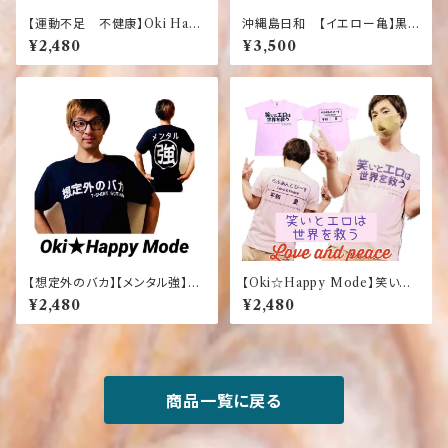
【運動不足 不健康】Oki Happ
沖縄島日和 【イエロー亀】黒T
y Mode オキハピモード 面
シャツ シータートル 亀Tシャ
¥2,480
¥3,500
白 ふざけ Tシャツ 白
ツ
【想定外のバカ】【メンタル強】
【Oki☆Happy Mode】笑いと
【黒】おもしろＴシャツ ふざけT
エロは世界を救う らぶあんど
¥2,480
¥2,480
シャツ
ぴーす Tシャツ 面白 ふざ
け
商品一覧に戻る