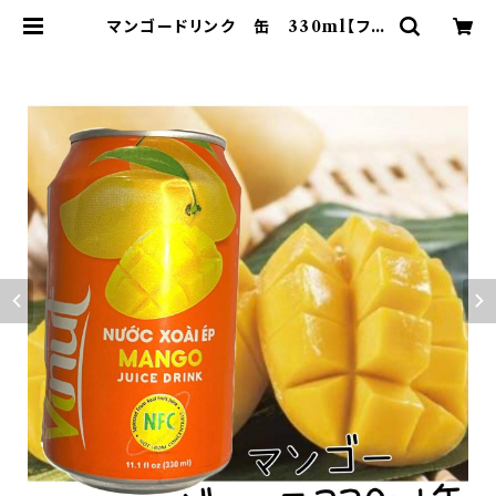
マンゴードリンク 缶 330ml【フル
ーツ】【トロピカル】【南国】【お土産】 |
ハセノ島SHOP～Produced by
White Lily～