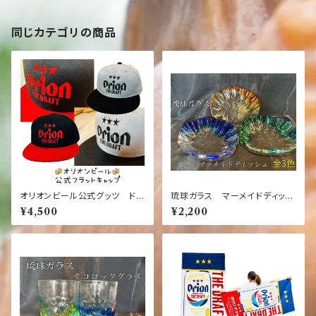
【CAP】
同じカテゴリの商品
オリオンビール公式グッツ ドラ
琉球ガラス マーメイドディッシ
フト缶デザイン フラットキャッ
ュ（全3色）青・緑・オレンジ【沖
¥4,500
¥2,200
プ 黒×赤 灰×黒【帽子】【定
縄】【ガラス】【お土産】【インテリ
番】【沖縄】【オリオン】【お土産】
ア】【お酒】【ギフト】【ブルー・グリ
【黒】【灰】【赤】【CAP】
ーン・橙】