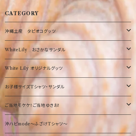
CATEGORY
沖縄土産 タピオコグッツ
沖縄限定Tシャツ
WhiteLily おさかなサンダル
弊社オリジナルTシャツ
お菓子・食品
お魚サンダル
White Lily オリジナルグッツ
オリオンTシャツ
お菓子
沖縄の守り神！シーサー☆
Tシャツ
お子様サイズTシャツ・サンダル
沖縄限定Tシャツ
食品・飲料
沖縄
沖縄限定☆ゆきお
小物
サンダル
ご当地モケケ！ご当地ゆきお！
鎌倉
沖縄限定小物類
Tシャツ
東京
沖ハピmode～ふざけTシャツ～