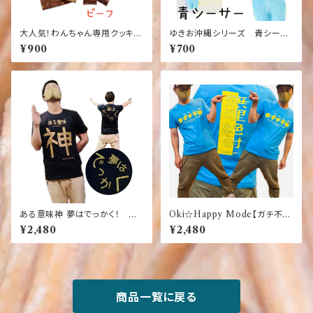
大人気！わんちゃん専用クッキー
ゆきお沖縄シリーズ 青シーサ
【ビーフ味】【犬】【おやつ】ワンち
ー【お土産】【限定】【ご当地】【マ
¥900
¥700
ゃんへ～人もワンちゃんも食べ
スコット】【ゆるかわ】【大好評】
れるクッキー【10枚入り】【国産】
【コレクション】
【健康】【ごはん】【ペット】【ドッ
ク】【フード】
ある意味神 夢はでっかく！
Oki☆Happy Mode【ガチ不
黒 Oki☆Happy Mode お
仲】【無理絶対】おもしろ ふざ
¥2,480
¥2,480
もしろ ふざけTシャツ
けTシャツ
商品一覧に戻る