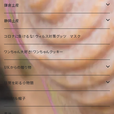
ふざけTシャツ
タオル
オリオンビールグッツ
神奈川
鎌倉土産
その他
カバン
Tシャツ
静岡
お菓子・食品
静岡土産
その他
タオル
洋菓子
部活
Tシャツ
お菓子・食品
コロナに負けるな！ウィルス対策グッツ マスク
琉球ガラス
カバン
和菓子
洋菓子
期間限定
大仏グッツ
プリザーブドフラワー
ワンちゃん大好き！ワンちゃんクッキー
その他
その他食品
和菓子
沖縄限定 ゆきお
名画、絵画アート小物
UKからの贈り物
その他食品
傘
部活ゆきお
お菓子
日常を彩る小物類
トートバック
食品
お守りゆきお
ピーターラビット
マグネット
アニマル帽子
ストール
ぬいぐるみ
タオル
水族館もけけ
名画、絵画小物
フラワーベース（花瓶）