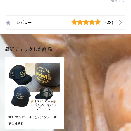
通報する
レビュー
(28)
最近チェックした商品
オリオンビール公式グッツ オリ
オンメッシュキャップ ジョッキ
¥2,450
ロゴ 黒×金 黒×銀【定番】【帽
子】【オリオン】【沖縄】【お土産】