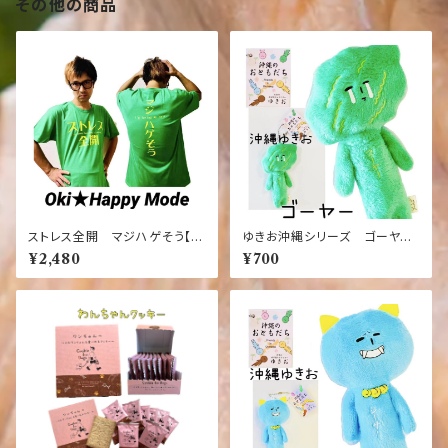
その他の商品
ストレス全開 マジハゲそう【お
ゆきお沖縄シリーズ ゴーヤー
もしろ】【ふざけ】【Tシャツ】【緑】
【お土産】【限定】【ご当地】【マス
¥2,480
¥700
【ネタ】【ストレス】【ハゲ】
コット】【ゆるかわ】【大好評】【コ
レクション】