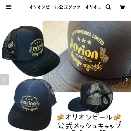
オリオンビール公式グッツ オリオン
メッシュキャップ ジョッキロゴ 黒×
金 黒×銀【定番】【帽子】【オリオン】
【沖縄】【お土産】【CAP】 | ハセノ島S
HOP～Produced by White Li
ly～