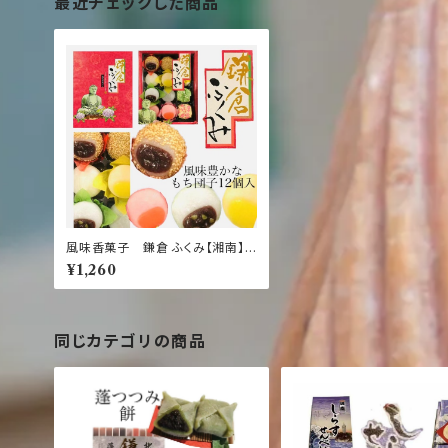
最近チェックした商品
風味香菓子 鎌倉 ふくみ【湘南】
【江の島】【大仏】【お土産】【鎌倉】
¥1,260
お餅 ごま 栗 柚子 梅 あんこ 饅頭
同じカテゴリの商品