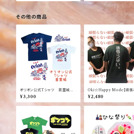
その他の商品
オリオン公式Tシャツ 首里城
Oki☆Happy Mode【頑
デザイン 白 紺 竜 龍 ネイ
分】【頑張らない】おもしろ
¥3,300
¥2,480
ビー ホワイト バックブリント
Tシャツ【ダークグリーン】
ワンポイント【お土産】【沖縄】【定
番】【大人気】