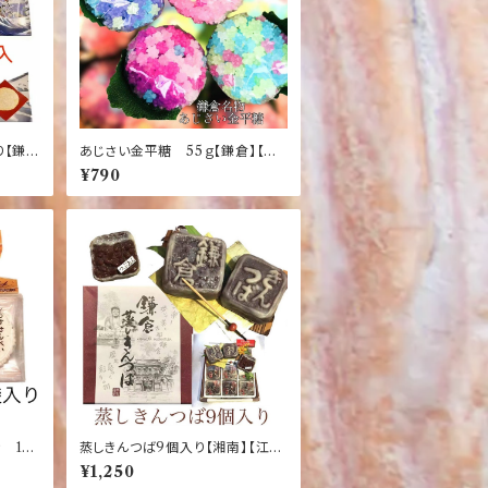
り【鎌
あじさい金平糖 55ｇ【鎌倉】【ア
】【大
ジサイ】【湘南】【大仏】【土産】
¥790
 1枚
蒸しきんつば9個入り【湘南】【江の
伊豆】
島】【大仏】【お土産】【鎌倉】
¥1,250