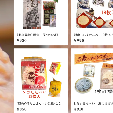
【北条義時】鎌倉 蓬つつみ餅 8
湘南しらすせんべい10枚入
個入り【歴史】【鎌倉】【お土産】【記
倉】【湘南】【お土産】【しらす
¥980
¥990
念品】【鎌倉殿】
仏】【定番】
海鮮紀行たこせんべい（1枚×１２袋
しらすせんべい 渚のひびき
入り）【タコ】【湘南】【せんべい】【鎌
入り×12袋【静岡】【鎌倉】【
¥850
¥910
倉】【おみやげ】
【土産】【名産】【しらす】