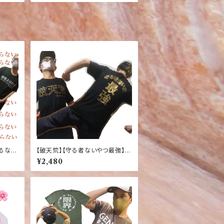
張るな自
【破天荒】【守る者ないやつ最強】
 ふざけ
【黒】おもしろＴシャツ ふざけTシャ
¥2,480
ツ