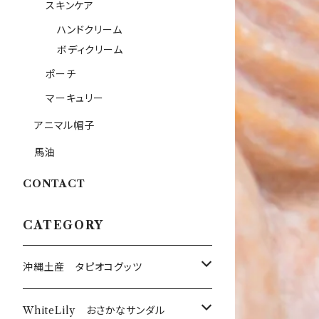
スキンケア
ハンドクリーム
ボディクリーム
ポーチ
マーキュリー
アニマル帽子
馬油
CONTACT
CATEGORY
沖縄土産 タピオコグッツ
沖縄限定Tシャツ
WhiteLily おさかなサンダル