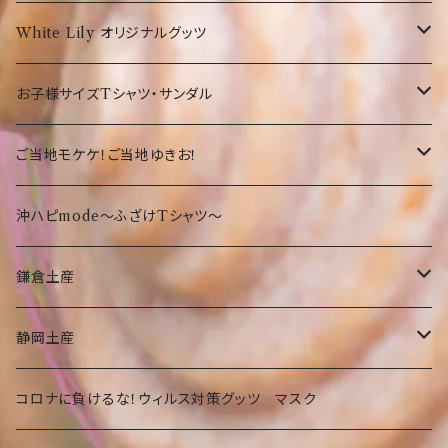
弊社オリジナルTシャツ
お菓子・食品
お魚サンダル
White Lily オリジナルグッツ
オリオンTシャツ
お菓子
沖縄の守り神！シーサー☆
Tシャツ
お子様サイズTシャツ・サンダル
沖縄限定Tシャツ
食品・飲料
沖縄
沖縄限定☆ゆきお
小物
サンダル
ご当地モケケ！ご当地ゆきお！
鎌倉
沖縄限定小物類
Tシャツ
東京
沖ハピmode～ふざけTシャツ～
ふざけTシャツ
タオル
オリオンビールグッツ
神奈川
鎌倉土産
その他
カバン
Tシャツ
静岡
お菓子・食品
静岡土産
その他
タオル
洋菓子
部活
Tシャツ
お菓子・食品
コロナに負けるな！ウィルス対策グッツ マスク
琉球ガラス
カバン