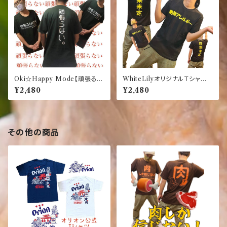
Oki☆Happy Mode【頑張るな
WhiteLilyオリジナルＴシャ
自分】【頑張らない】おもしろ
ツ 【勉強アレルギー】【将来未
¥2,480
¥2,480
ふざけTシャツ【ダークグリーン】
定】黒 おもしろＴシャツ 男女
兼用
その他の商品