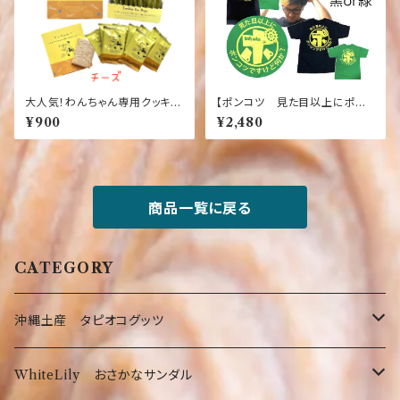
大人気！わんちゃん専用クッキー
【ポンコツ 見た目以上にポン
【チーズ味】【犬】【おやつ】ワンち
コツですがなにか】【緑】【黒】お
¥900
¥2,480
ゃんへ～人もワンちゃんも食べ
もしろ ふざけＴシャツ Usele
れるクッキー【10枚入り】【国産】
ss
【健康】【ごはん】【ペット】【ドッ
ク】【フード】
商品一覧に戻る
CATEGORY
沖縄土産 タピオコグッツ
沖縄限定Tシャツ
WhiteLily おさかなサンダル