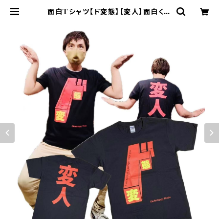
面白Tシャツ【ド変態】【変人】面白く
笑顔になれるTシャツ | ハセノ島S
HOP～Produced by White Li
ly～