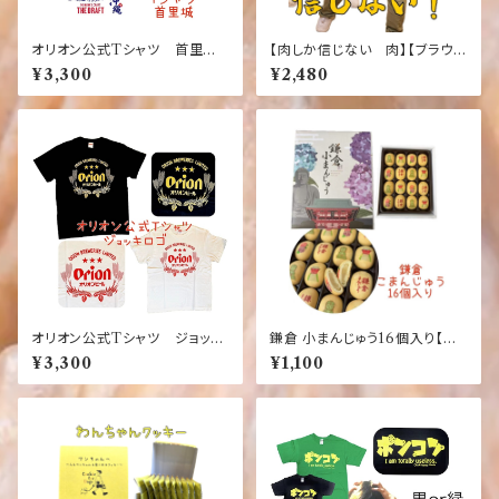
オリオン公式Tシャツ 首里
【肉しか信じない 肉】【ブラウ
城 デザイン 白 紺 竜
ン】おもしろＴシャツ ふざけTシ
¥3,300
¥2,480
龍 ネイビー ホワイト バッ
ャツ
クブリント ワンポイント【お土
産】【沖縄】【定番】【大人気】
オリオン公式Tシャツ ジョッキ
鎌倉 小まんじゅう16個入り【湘
ロゴ 白×赤 黒×金【お土産】
南】【江の島】【海】【お土産】
¥3,300
¥1,100
【沖縄】【定番】【大人気】【Orio
n】【ホワイト】【レッド】【ブラッ
ク】【レッド】