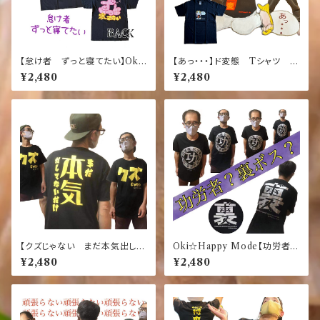
【怠け者 ずっと寝てたい】Oki
【あっ・・・】ド変態 Tシャツ
Happy Mode オキハピモー
黒 Oki☆Happy Mode
¥2,480
¥2,480
ド 面白 ふざけ Tシャツ
黒
【クズじゃない まだ本気出して
Oki☆Happy Mode【功労者】
ないだけ】おもしろTシャツ ふ
【裏ボス】おもしろ ふざけTシ
¥2,480
¥2,480
ざけ 黒Tシャツ
ャツ 黒