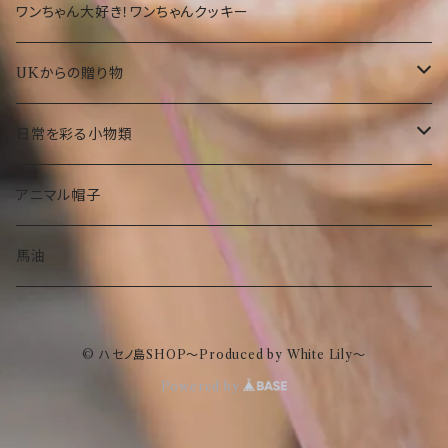
和菓子
洋菓子
期間限定
大仏グッツ
プリザーブドフラワー
ワンちゃん大好き！ワンちゃんクッキー
その他
その他食品
和菓子
沖縄限定 ゆきお
名画、絵画アート小物
UKからの贈り物
その他食品
傘
部活ゆきお
お菓子
日常を彩る小物類
トートバック
食品
お守りゆきお
ピーターラビット
マグネット
アニマル帽子
ストール
ぬいぐるみ
タオル
水族館もけけ
名画、絵画小物
フラワーベース（花瓶）
馬油
眼鏡ケース
傘
インテリア
© ハセノ島SHOP～Produced by White Lily～
ポーチ
トートバック
スキンケア
Powered by
エコクーラーバック
ストール
ハンドクリーム
ポーチ