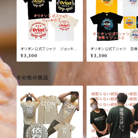
オリオン公式Tシャツ ジョッキロ
オリオン公式Tシャツ 泡乗
ゴ 白×赤 黒×金【お土産】【沖
ベイ 【お土産】【沖縄】【定
¥3,300
¥3,300
縄】【定番】【大人気】【Orion】【ホ
人気】【黄色】【黒】【白】【Tシ
ワイト】【レッド】【ブラック】【レッド】
【じんべい】【ジンベエザメ】
ベイザメ】
その他の商品