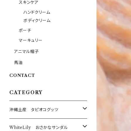
スキンケア
ハンドクリーム
ボディクリーム
ポーチ
マーキュリー
アニマル帽子
馬油
CONTACT
CATEGORY
沖縄土産 タピオコグッツ
沖縄限定Tシャツ
WhiteLily おさかなサンダル