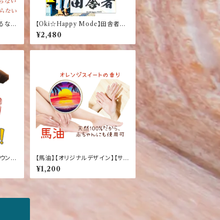
張るな自
【Oki☆Happy Mode】田舎者
 ふざけ
オリジナルTシャツ
¥2,480
ウン】
【馬油】【オリジナルデザイン】【サン
ャツ
セット】【オレンジスイートの香り】
¥1,200
ナチュラルオイル マルチバーム2
0g（化粧用オイル）