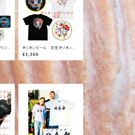
りジン
オリオンビール 花笠オリオン
番】【大
ブラック ホワイト Tシャツ【黒】
¥3,300
ャツ】
【白】【沖縄】【ドラフト缶】【お土産
【ジン
定番】 【お土産】【観光】【紅型】【カ
ラフル】