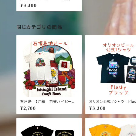
端 今日も途中であきらめた】黒T
¥3,300
シャツ ふざけ おもしろ 紅
型 文字Tシャツ
同じカテゴリの商品
石垣島 【沖縄 花笠ハイビー
オリオン公式Tシャツ Fla
ル Tシャツ】 白Tシャツ 沖
黒【お土産】【沖縄】【定番】
¥2,700
¥3,300
縄 土産 観光 ホワイト
気】【Orion】【ブラック】