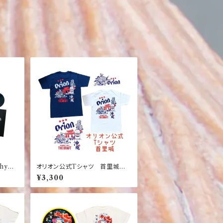
shy
オリオン公式Tシャツ 首里城
【大人
デザイン 白 紺 竜 龍 ネイ
¥3,300
ビー ホワイト バックブリント
ワンポイント【お土産】【沖縄】【定
番】【大人気】