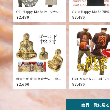
Oki Happy Mode オリジナルT
Oki☆Happy Mode【頑
シャツ【依存症】【やめられない】グ
分】【頑張らない】おもしろ
¥2,480
¥2,480
レージュ Tシャツ 面白 ふざ
Tシャツ【ダークグリーン】
け
鎌倉土産 置物【鎌倉大仏】 中
【肉しか信じない 肉】【ブラ
2.2寸 ゴールド シルバーゴール
おもしろＴシャツ ふざけTシ
¥2,600
¥2,480
ド【インテリア】【雑貨】
商品一覧に戻る