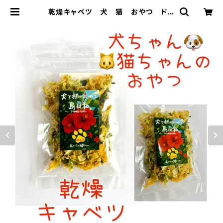
乾燥キャベツ 犬 猫 おやつ ドラ
イフード 食物繊維 | ハセノ島SHO
P～Produced by White Lily～