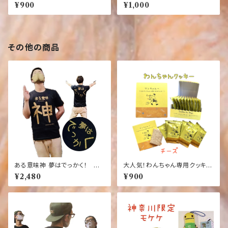
【ミルク味】【犬】【おやつ】ワンち
ヤ 犬 猫 おやつ ドライフ
¥900
¥1,000
ゃんへ～人もワンちゃんも食べ
ルーツ 食物繊維
れるクッキー【10枚入り】【国産】
【健康】【ごはん】【ペット】【ドッ
ク】【フード】
その他の商品
ある意味神 夢はでっかく！
大人気！わんちゃん専用クッキー
黒 Oki☆Happy Mode お
【チーズ味】【犬】【おやつ】ワンち
¥2,480
¥900
もしろ ふざけTシャツ
ゃんへ～人もワンちゃんも食べ
れるクッキー【10枚入り】【国産】
【健康】【ごはん】【ペット】【ドッ
ク】【フード】