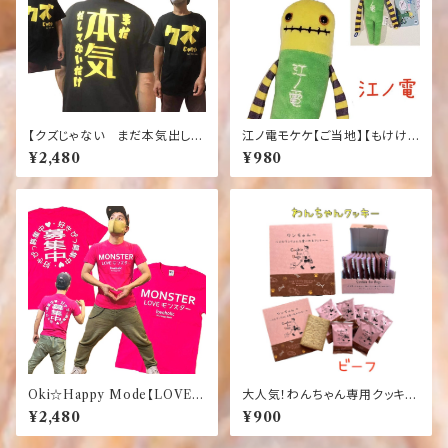
【クズじゃない まだ本気出して
江ノ電モケケ【ご当地】【もけけ】
ないだけ】おもしろTシャツ ふ
【モケケ】【ストラップ】【限定】【鎌
¥2,480
¥980
ざけ 黒Tシャツ
倉】【江ノ電】江ノ電モケケ
Oki☆Happy Mode【LOVEモ
大人気！わんちゃん専用クッキー
ンスター】【好きぴっ募集中】おも
【ビーフ味】【犬】【おやつ】ワンち
¥2,480
¥900
しろ ふざけTシャツ
ゃんへ～人もワンちゃんも食べ
れるクッキー【10枚入り】【国産】