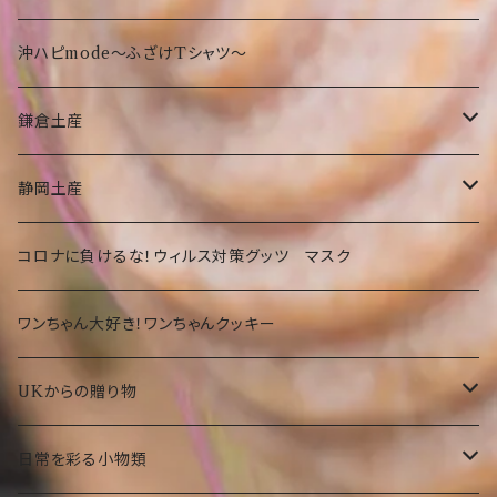
鎌倉
沖縄限定小物類
Tシャツ
東京
沖ハピmode～ふざけTシャツ～
ふざけTシャツ
タオル
オリオンビールグッツ
神奈川
鎌倉土産
その他
カバン
Tシャツ
静岡
お菓子・食品
静岡土産
その他
タオル
洋菓子
部活
Tシャツ
お菓子・食品
コロナに負けるな！ウィルス対策グッツ マスク
琉球ガラス
カバン
和菓子
洋菓子
期間限定
大仏グッツ
プリザーブドフラワー
ワンちゃん大好き！ワンちゃんクッキー
その他
その他食品
和菓子
沖縄限定 ゆきお
名画、絵画アート小物
UKからの贈り物
その他食品
傘
部活ゆきお
お菓子
日常を彩る小物類