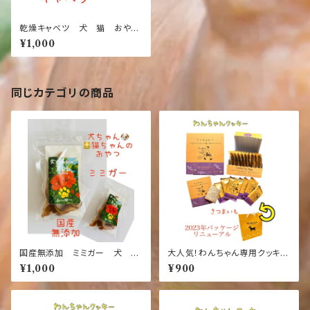
乾燥キャベツ 犬 猫 おや
つ ドライフード 食物繊維
¥1,000
同じカテゴリの商品
国産無添加 ミミガー 犬
大人気！わんちゃん専用クッキー
猫 おやつ ドライフード 食
【さつまいも味】【犬】【おやつ】ワ
¥1,000
¥900
物繊維
ンちゃんへ～人もワンちゃんも
食べれるクッキー【10枚入り】
【国産】【健康】【ごはん】【ペット】
【ドック】【フード】