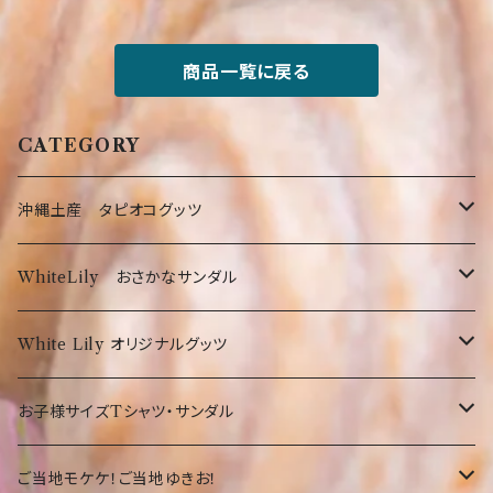
【健康】【ごはん】【ペット】【ドッ
ク】【フード】
商品一覧に戻る
CATEGORY
沖縄土産 タピオコグッツ
沖縄限定Tシャツ
WhiteLily おさかなサンダル
弊社オリジナルTシャツ
お菓子・食品
お魚サンダル
White Lily オリジナルグッツ
オリオンTシャツ
お菓子
沖縄の守り神！シーサー☆
Tシャツ
お子様サイズTシャツ・サンダル
沖縄限定Tシャツ
食品・飲料
沖縄
沖縄限定☆ゆきお
小物
サンダル
ご当地モケケ！ご当地ゆきお！