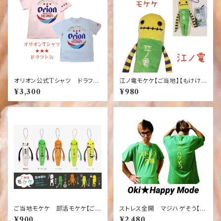
オリオン公式Tシャツ ドラフト
江ノ電モケケ【ご当地】【もけけ】
左腕三ツ星 ピンク 【お土産】
【モケケ】【ストラップ】【限定】【鎌
¥3,300
¥980
【沖縄】【定番】【大人気】【Orio
倉】【江ノ電】江ノ電モケケ
n】【桃色】
ご当地モケケ 部活モケケ【ご当
ストレス全開 マジハゲそう【お
地】【もけけ】【モケケ】【ストラッ
もしろ】【ふざけ】【Tシャツ】【緑】
¥900
¥2,480