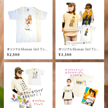
オリジナルShonan Girl Tシャ
オリジナルShonan Girl Tシャ
ツ【ホワイト】【湘南】【ハイビスカ
ツ【ブラック】【湘南】【お魚サンダ
¥2,500
¥3,300
ス】
ル】