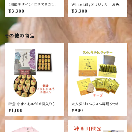
【湘南デザイン】生きてるだけで
WhiteLillyオリジナル お魚サ
まるもうけ！ 【白Tシャツ】【湘
ンダル＆カモメ Tシャツ 【湘
¥3,300
¥3,300
南】【限定】【大人気】【オリジナ
南】【お土産】【親子ペア】【子供
ル】
サイズ】【限定】【白】【ホワイト】
【半袖】【お土産】
その他の商品
鎌倉 小まんじゅう16個入り【湘
大人気！わんちゃん専用クッキー
南】【江の島】【海】【お土産】
【チーズ味】【犬】【おやつ】ワンち
¥1,100
¥900
ゃんへ～人もワンちゃんも食べ
れるクッキー【10枚入り】【国産】
【健康】【ごはん】【ペット】【ドッ
ク】【フード】