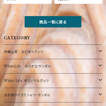
プ】【限定】【部活】
【ネタ】【ストレス】【ハゲ】
商品一覧に戻る
CATEGORY
沖縄土産 タピオコグッツ
沖縄限定Tシャツ
WhiteLily おさかなサンダル
弊社オリジナルTシャツ
お菓子・食品
お魚サンダル
White Lily オリジナルグッツ
オリオンTシャツ
お菓子
沖縄の守り神！シーサー☆
Tシャツ
お子様サイズTシャツ・サンダル