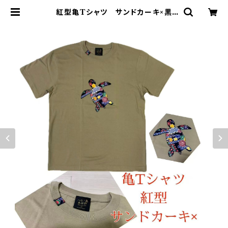
紅型亀Tシャツ サンドカーキ×黒
亀 パッチワーク お土産 南国
島日和 カーキ ウミガメ ブラック
| ハセノ島SHOP～Produced by
White Lily～