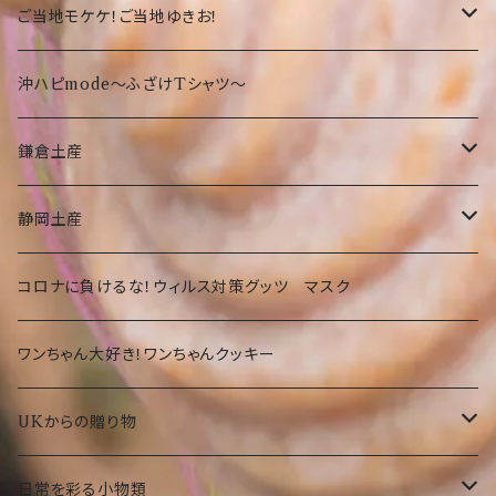
沖縄限定Tシャツ
食品・飲料
沖縄
沖縄限定☆ゆきお
小物
サンダル
ご当地モケケ！ご当地ゆきお！
鎌倉
沖縄限定小物類
Tシャツ
東京
沖ハピmode～ふざけTシャツ～
ふざけTシャツ
タオル
オリオンビールグッツ
神奈川
鎌倉土産
その他
カバン
Tシャツ
静岡
お菓子・食品
静岡土産
その他
タオル
洋菓子
部活
Tシャツ
お菓子・食品
コロナに負けるな！ウィルス対策グッツ マスク
琉球ガラス
カバン
和菓子
洋菓子
期間限定
大仏グッツ
プリザーブドフラワー
ワンちゃん大好き！ワンちゃんクッキー
その他
その他食品
和菓子
沖縄限定 ゆきお
名画、絵画アート小物
UKからの贈り物
その他食品
傘
部活ゆきお
お菓子
日常を彩る小物類