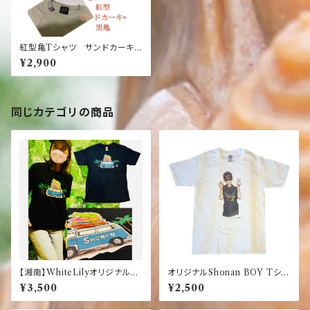
紅型亀Tシャツ サンドカーキ×
黒亀 パッチワーク お土産
¥2,900
南国 島日和 カーキ ウミガ
メ ブラック
同じカテゴリの商品
【湘南】WhiteLilyオリジナル
オリジナルShonan BOY Tシャ
おさかなサンダル×ワーゲンバス
ツ【湘南】【ハイビスカス】
¥3,500
¥2,500
黒Tシャツ 【限定】【お土産】
【黒】【ブラック】【半袖】