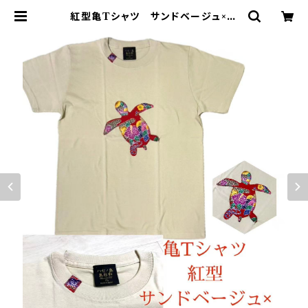
紅型亀Tシャツ サンドベージュ×赤
亀 パッチワーク お土産 南国
島日和 ベージュ サンド ウミガ
メ 赤 レッド | ハセノ島SHOP～P
roduced by White Lily～