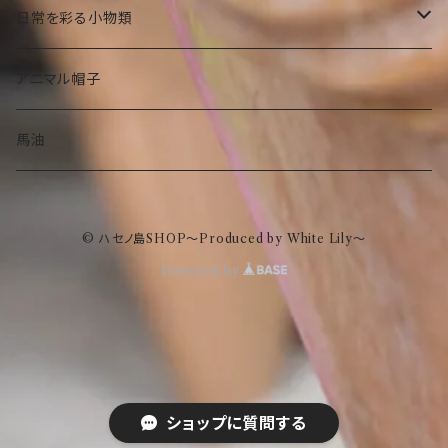
その他食品
傘
部活ゆきお
お菓子
日常を彩る小物類
トートバック
食品
お守りゆきお
ピーターラビット
マグネット
アニマル帽子
ストール
ぬいぐるみ
タオル
水族館もけけ
名画、絵画小物
フラワーベース（花瓶）
馬油
眼鏡ケース
傘
インテリア
© ハセノ島SHOP～Produced by White Lily～
ポーチ
トートバック
スキンケア
Powered by
エコクーラーバック
ストール
ハンドクリーム
ポーチ
眼鏡ケース
ボディクリーム
マーキュリー
ショップに質問する
ポーチ