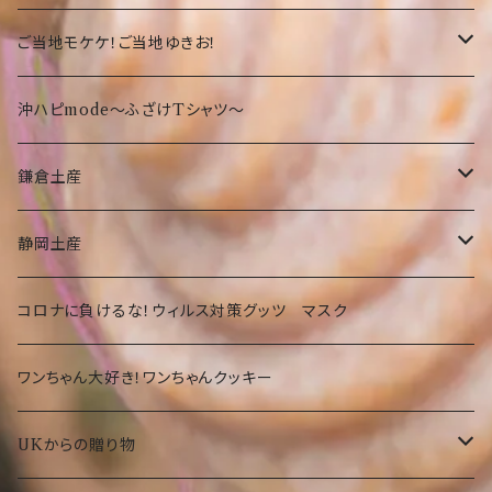
沖縄限定Tシャツ
食品・飲料
沖縄
沖縄限定☆ゆきお
小物
サンダル
ご当地モケケ！ご当地ゆきお！
鎌倉
沖縄限定小物類
Tシャツ
東京
沖ハピmode～ふざけTシャツ～
ふざけTシャツ
タオル
オリオンビールグッツ
神奈川
鎌倉土産
その他
カバン
Tシャツ
静岡
お菓子・食品
静岡土産
その他
タオル
洋菓子
部活
Tシャツ
お菓子・食品
コロナに負けるな！ウィルス対策グッツ マスク
琉球ガラス
カバン
和菓子
洋菓子
期間限定
大仏グッツ
プリザーブドフラワー
ワンちゃん大好き！ワンちゃんクッキー
その他
その他食品
和菓子
沖縄限定 ゆきお
名画、絵画アート小物
UKからの贈り物