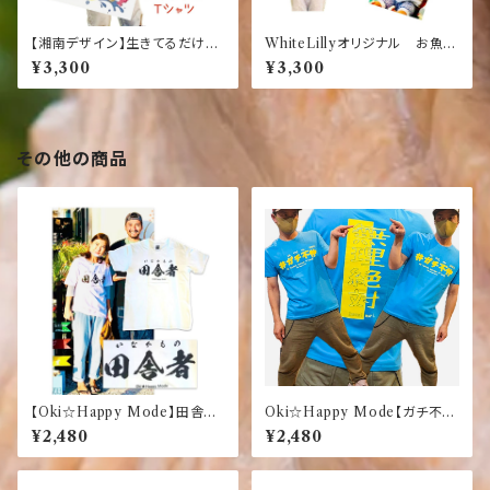
【湘南デザイン】生きてるだけで
WhiteLillyオリジナル お魚サ
まるもうけ！ 【白Tシャツ】【湘
ンダル＆カモメ Tシャツ 【湘
¥3,300
¥3,300
南】【限定】【大人気】【オリジナ
南】【お土産】【親子ペア】【子供
ル】
サイズ】【限定】【白】【ホワイト】
【半袖】【お土産】
その他の商品
【Oki☆Happy Mode】田舎
Oki☆Happy Mode【ガチ不
者 オリジナルTシャツ
仲】【無理絶対】おもしろ ふざ
¥2,480
¥2,480
けTシャツ