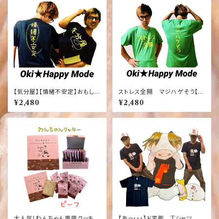
【気分屋】【情緒不安定】おもしろ
ストレス全開 マジハゲそう【お
Ｔシャツ ふざけTシャツ
もしろ】【ふざけ】【Tシャツ】【緑】
¥2,480
¥2,480
【ネタ】【ストレス】【ハゲ】
大人気！わんちゃん専用クッキー
【あっ・・・】ド変態 Tシャツ