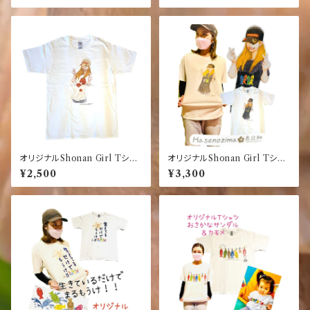
【黒】【ブラック】【半袖】
オリジナルShonan Girl Tシャ
オリジナルShonan Girl Tシャ
ツ【ホワイト】【湘南】【ハイビスカ
ツ【ブラック】【湘南】【お魚サンダ
¥2,500
¥3,300
ス】
ル】