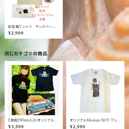
紅型亀Tシャツ サンドベージ
ュ×赤亀 パッチワーク お土
¥2,900
産 南国 島日和 ベージュ
サンド ウミガメ 赤 レッド
同じカテゴリの商品
【湘南】WhiteLilyオリジナル
オリジナルShonan BOY Tシャ
おさかなサンダル×ワーゲンバス
ツ【湘南】【ハイビスカス】
¥3,500
¥2,500
黒Tシャツ 【限定】【お土産】