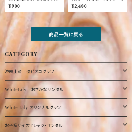
【ビーフ味】【犬】【おやつ】ワンち
黒 Oki☆Happy Mode
¥900
¥2,480
ゃんへ～人もワンちゃんも食べ
れるクッキー【10枚入り】【国産】
【健康】【ごはん】【ペット】【ドッ
ク】【フード】
商品一覧に戻る
CATEGORY
沖縄土産 タピオコグッツ
沖縄限定Tシャツ
WhiteLily おさかなサンダル
弊社オリジナルTシャツ
お菓子・食品
お魚サンダル
White Lily オリジナルグッツ
オリオンTシャツ
お菓子
沖縄の守り神！シーサー☆
Tシャツ
お子様サイズTシャツ・サンダル